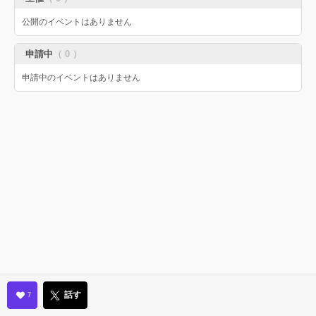
公開のイベントはありません
申請中
（ 0 ）
申請中のイベントはありません
話す
7