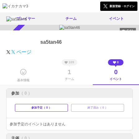
新規登録・ログイン
プレイヤー
チーム
イベント
541
スカウト受付中
sa5tan46
𝕏 ページ
109
0
1
0
チーム
イベント
基本情報
参加
（ 0 ）
参加予定（ 0 ）
終了済み（ 0 ）
参加予定のイベントはありません
主催
（ 0 ）