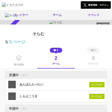
新規登録・ログイン
プレイヤー
チーム
イベント
500
スカウト受付中
そらむ
𝕏 ページ
0
0
2
0
チーム
イベント
基本情報
所属中
（ 2 ）
あんぱんたべたい
エンジョイ
しもえこうき
エンジョイ
申請中
（ 0 ）