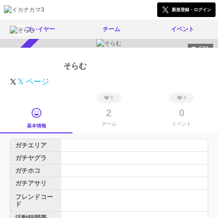
新規登録・ログイン
プレイヤー
チーム
イベント
501
スカウト受付中
そらむ
𝕏 ページ
0
0
2
0
チーム
イベント
基本情報
ガチエリア
ガチヤグラ
ガチホコ
ガチアサリ
フレンドコー
ド
活動時間帯