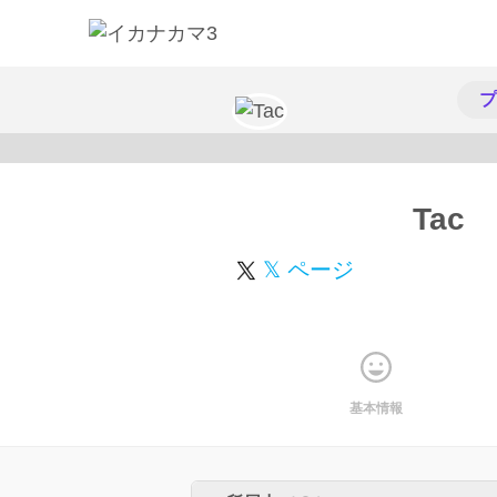
プ
Tac
𝕏 ページ
基本情報