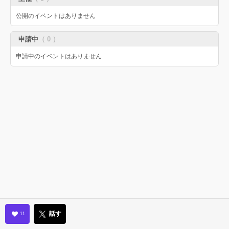
公開のイベントはありません
申請中
（ 0 ）
申請中のイベントはありません
話す
11