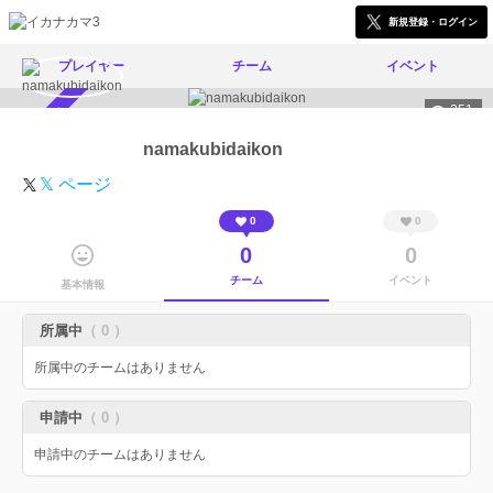
新規登録・ログイン
プレイヤー
チーム
イベント
351
スカウト受付中
namakubidaikon
𝕏 ページ
0
0
0
0
チーム
イベント
基本情報
所属中
（ 0 ）
所属中のチームはありません
申請中
（ 0 ）
申請中のチームはありません