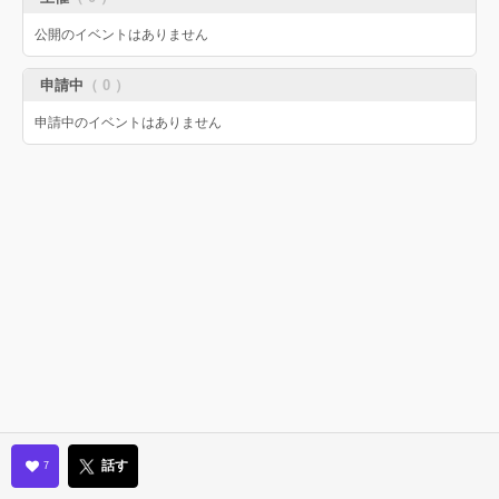
公開のイベントはありません
申請中
（ 0 ）
申請中のイベントはありません
話す
7