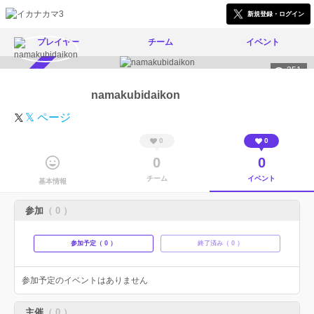
新規登録・ログイン
プレイヤー
チーム
イベント
351
スカウト受付中
namakubidaikon
𝕏 ページ
0
0
0
0
チーム
イベント
基本情報
参加
（ 0 ）
参加予定（ 0 ）
終了済み（ 0 ）
参加予定のイベントはありません
主催
（ 0 ）