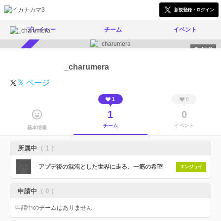
新規登録・ログイン
プレイヤー
チーム
イベント
513
スカウト受付中
_charumera
𝕏 ページ
1
0
1
0
チーム
イベント
基本情報
所属中
（ 1 ）
アプデ後の混沌とした世界に走る、一筋の希望
エンジョイ
申請中
（ 0 ）
申請中のチームはありません