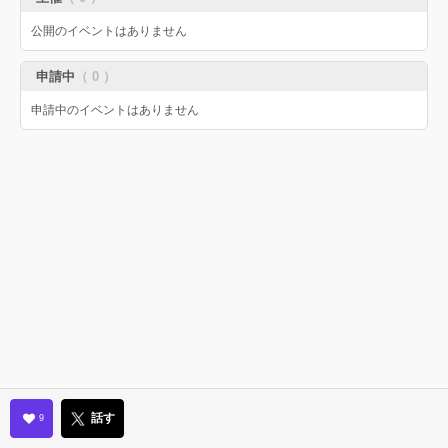
公開のイベントはありません
申請中
（ 0 ）
申請中のイベントはありません
話す
9