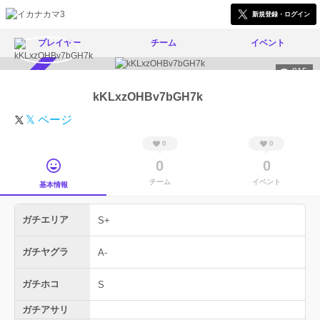
新規登録・ログイン
プレイヤー
チーム
イベント
815
スカウト受付中
kKLxzOHBv7bGH7k
𝕏 ページ
0
0
0
0
チーム
イベント
基本情報
ガチエリア
S+
ガチヤグラ
A-
ガチホコ
S
ガチアサリ