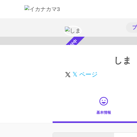
プ
スカウト受付中
しま
𝕏 ページ
基本情報