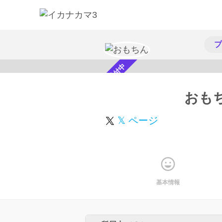
プ
スカウト受付中
おも
𝕏 ページ
基本情報