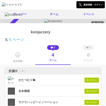
新規登録・ログイン
プレイヤー
チーム
イベント
621
スカウト受付中
konjaczery
𝕏 ページ
3
0
4
0
チーム
イベント
基本情報
所属中
（ 4 ）
かたつむり🐌
エンジョイ
吉本興業
エンジョイ
サクラハッピーイノベーション
エンジョイ