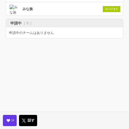
みな族
エンジョイ
申請中
（ 0 ）
申請中のチームはありません
話す
10