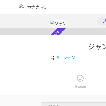
プ
スカウト受付中
ジャ
𝕏 ページ
基本情報