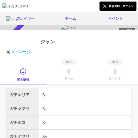
新規登録・ログイン
プレイヤー
チーム
イベント
673
スカウト受付中
ジャン
𝕏 ページ
0
0
0
0
チーム
イベント
基本情報
ガチエリア
S+
ガチヤグラ
S+
ガチホコ
S+
ガチアサリ
S+