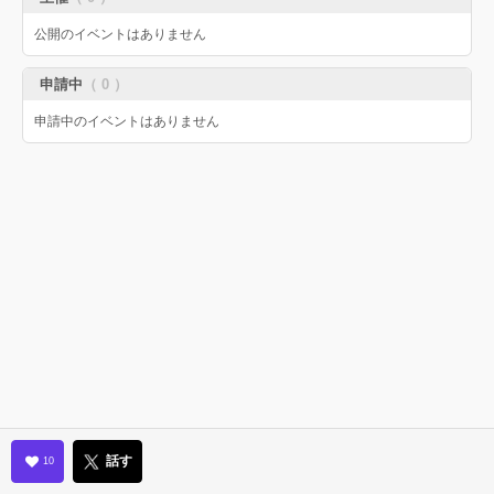
公開のイベントはありません
申請中
（ 0 ）
申請中のイベントはありません
話す
10