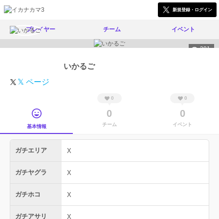
新規登録・ログイン
プレイヤー
チーム
イベント
391
いかるご
𝕏 ページ
0
0
0
0
チーム
イベント
基本情報
ガチエリア
X
ガチヤグラ
X
ガチホコ
X
ガチアサリ
X