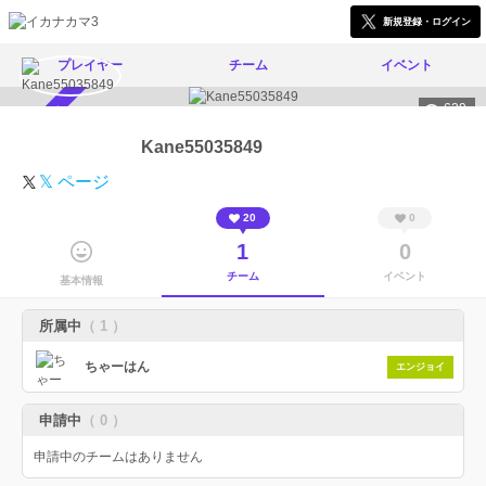
新規登録・ログイン
プレイヤー
チーム
イベント
629
スカウト受付中
Kane55035849
𝕏 ページ
20
0
1
0
チーム
イベント
基本情報
所属中
（ 1 ）
ちゃーはん
エンジョイ
申請中
（ 0 ）
申請中のチームはありません