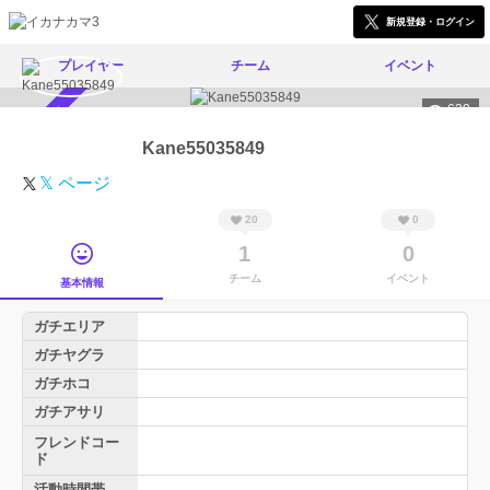
新規登録・ログイン
プレイヤー
チーム
イベント
629
スカウト受付中
Kane55035849
𝕏 ページ
20
0
1
0
チーム
イベント
基本情報
ガチエリア
ガチヤグラ
ガチホコ
ガチアサリ
フレンドコー
ド
活動時間帯