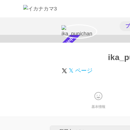
プ
スカウト受付中
ika_p
𝕏 ページ
基本情報