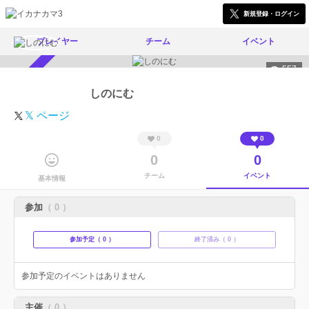
新規登録・ログイン
プレイヤー
チーム
イベント
557
スカウト受付中
しのにむ
𝕏 ページ
0
0
0
0
チーム
イベント
基本情報
参加
（ 0 ）
参加予定（ 0 ）
終了済み（ 0 ）
参加予定のイベントはありません
主催
（ 0 ）