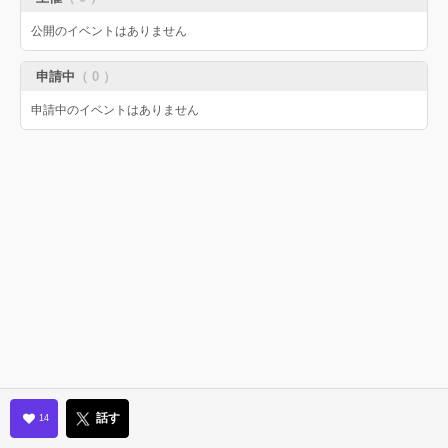
公開のイベントはありません
申請中
（ 0 ）
申請中のイベントはありません
話す
14