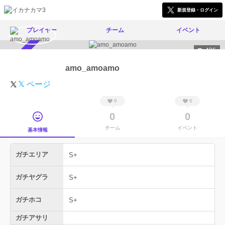
新規登録・ログイン
プレイヤー
チーム
イベント
436
スカウト受付中
amo_amoamo
𝕏 ページ
0
0
0
0
チーム
イベント
基本情報
ガチエリア
S+
ガチヤグラ
S+
ガチホコ
S+
ガチアサリ