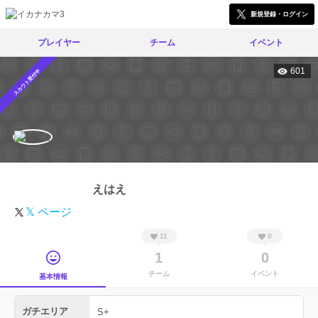
新規登録・ログイン
プレイヤー
チーム
イベント
601
スカウト受付中
えはえ
𝕏 ページ
11
0
1
0
チーム
イベント
基本情報
ガチエリア
S+