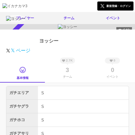
新規登録・ログイン
プレイヤー
チーム
イベント
648
スカウト受付中
ヨッシー
𝕏 ページ
2.7K
0
3
0
チーム
イベント
基本情報
ガチエリア
S
ガチヤグラ
S
ガチホコ
S
ガチアサリ
S