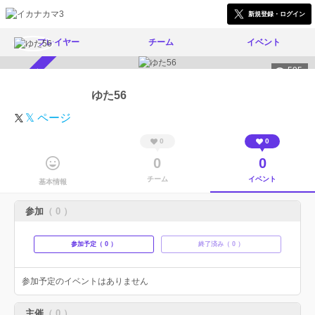
新規登録・ログイン
プレイヤー
チーム
イベント
595
スカウト受付中
ゆた56
𝕏 ページ
0
0
0
0
チーム
イベント
基本情報
参加
（ 0 ）
参加予定（ 0 ）
終了済み（ 0 ）
参加予定のイベントはありません
主催
（ 0 ）