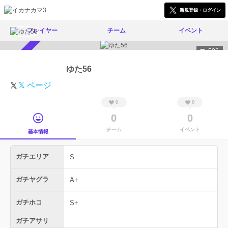
新規登録・ログイン
プレイヤー
チーム
イベント
596
スカウト受付中
ゆた56
𝕏 ページ
0
0
0
0
チーム
イベント
基本情報
ガチエリア
S
ガチヤグラ
A+
ガチホコ
S+
ガチアサリ