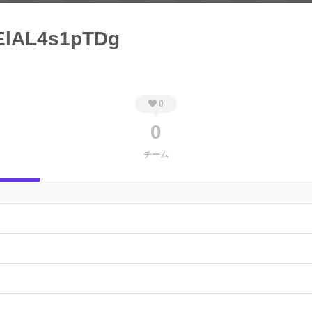
ElAL4s1pTDg
0
0
チーム