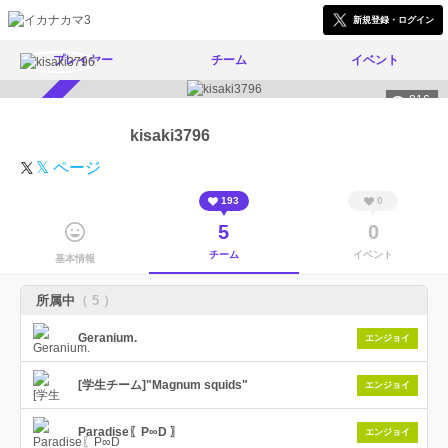
新規登録・ログイン
プレイヤー
チーム
イベント
816
スカウト受付中
kisaki3796
𝕏 ページ
193
0
5
0
チーム
イベント
基本情報
所属中
（ 5 ）
Geranium.
エンジョイ
[学生チーム]"Magnum squids"
エンジョイ
Paradise〖P∞D 〗
エンジョイ