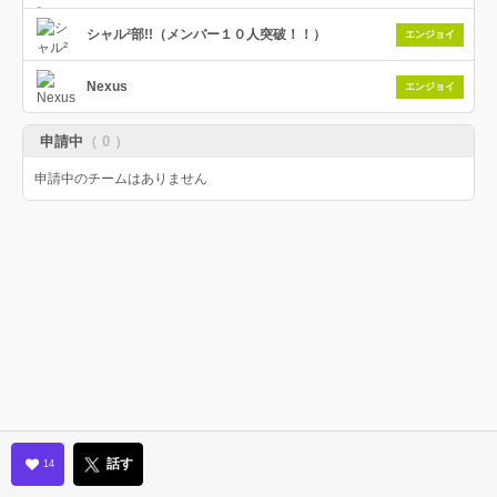
シャル²部!!（メンバー１０人突破！！）
エンジョイ
Nexus
エンジョイ
申請中
（ 0 ）
申請中のチームはありません
話す
14