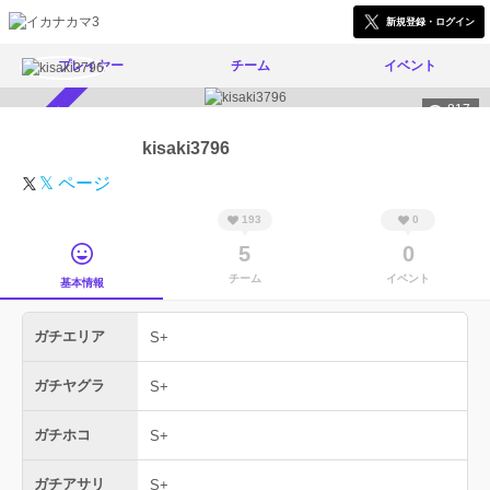
新規登録・ログイン
プレイヤー
チーム
イベント
817
スカウト受付中
kisaki3796
𝕏 ページ
193
0
5
0
チーム
イベント
基本情報
ガチエリア
S+
ガチヤグラ
S+
ガチホコ
S+
ガチアサリ
S+