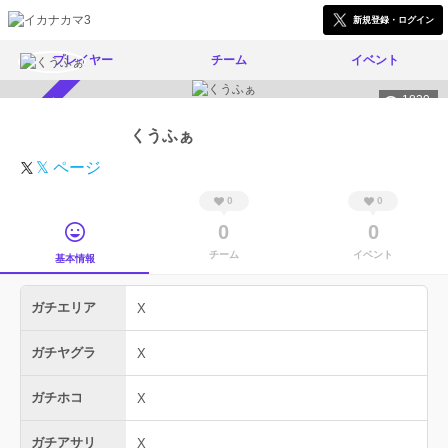
新規登録・ログイン
プレイヤー
チーム
イベント
1839
スカウト受付中
くうふぁ
𝕏 ページ
0
0
0
0
チーム
イベント
基本情報
ガチエリア
X
ガチヤグラ
X
ガチホコ
X
ガチアサリ
X