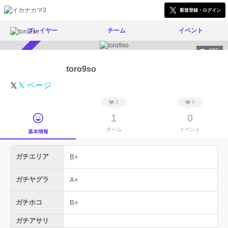
新規登録・ログイン
プレイヤー
チーム
イベント
495
スカウト受付中
toro9so
𝕏 ページ
2
0
1
0
チーム
イベント
基本情報
ガチエリア
B+
ガチヤグラ
A+
ガチホコ
B+
ガチアサリ