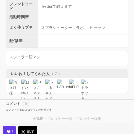
フレンドコー
Twitterで教えます
ド
活動時間帯
よく使うブキ
スプラシューターコラボ
ヒッセン
配信URL
スシコラ一筋マン
いいね！してくれた人
（ 7 ）
コメント
（ 0 ）
コメントするにはログインが必要です
HOME
>
プレイヤー一覧
> プレイヤー詳細
話す
7