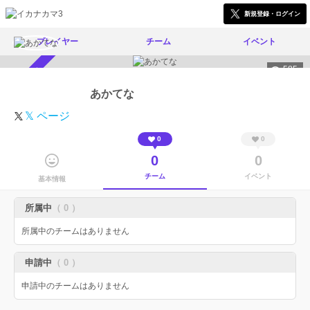
新規登録・ログイン
プレイヤー
チーム
イベント
585
スカウト受付中
あかてな
𝕏 ページ
0
0
0
0
チーム
イベント
基本情報
所属中
（ 0 ）
所属中のチームはありません
申請中
（ 0 ）
申請中のチームはありません