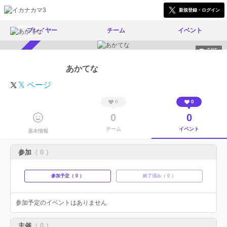
新規登録・ログイン
プレイヤー
チーム
イベント
585
スカウト受付中
あかてな
𝕏 ページ
0
0
0
0
チーム
イベント
基本情報
参加
（ 0 ）
参加予定（ 0 ）
終了済み（ 0 ）
参加予定のイベントはありません
主催
（ 0 ）