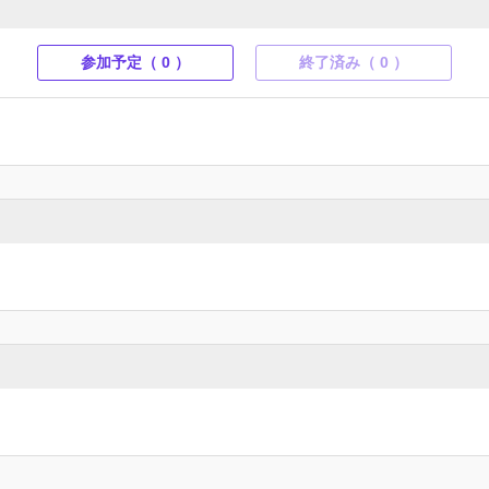
参加予定（ 0 ）
終了済み（ 0 ）