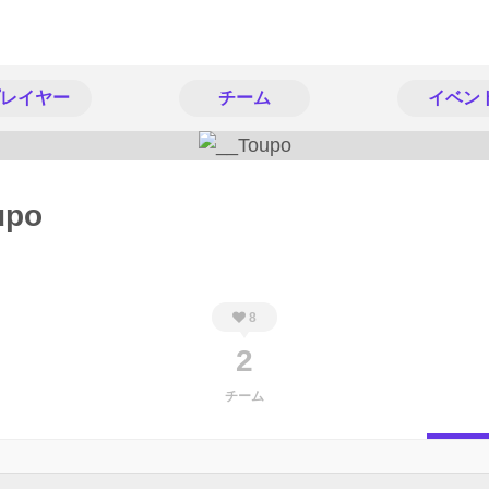
レイヤー
チーム
イベン
upo
8
2
チーム