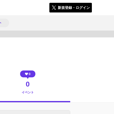
新規登録・ログイン
ト
790
0
0
イベント