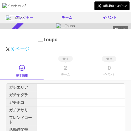
新規登録・ログイン
プレイヤー
チーム
イベント
791
スカウト受付中
__Toupo
𝕏 ページ
8
0
2
0
チーム
イベント
基本情報
ガチエリア
ガチヤグラ
ガチホコ
ガチアサリ
フレンドコー
ド
活動時間帯