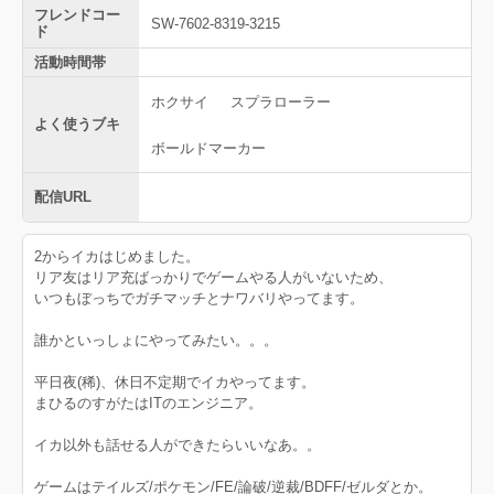
フレンドコー
SW-7602-8319-3215
ド
活動時間帯
ホクサイ
スプラローラー
よく使うブキ
ボールドマーカー
配信URL
2からイカはじめました。
リア友はリア充ばっかりでゲームやる人がいないため、
いつもぼっちでガチマッチとナワバリやってます。
誰かといっしょにやってみたい。。。
平日夜(稀)、休日不定期でイカやってます。
まひるのすがたはITのエンジニア。
イカ以外も話せる人ができたらいいなあ。。
ゲームはテイルズ/ポケモン/FE/論破/逆裁/BDFF/ゼルダとか。