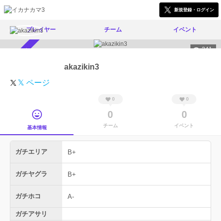
新規登録・ログイン
プレイヤー
チーム
イベント
341
スカウト受付中
akazikin3
𝕏 ページ
0
0
0
0
チーム
イベント
基本情報
ガチエリア
B+
ガチヤグラ
B+
ガチホコ
A-
ガチアサリ