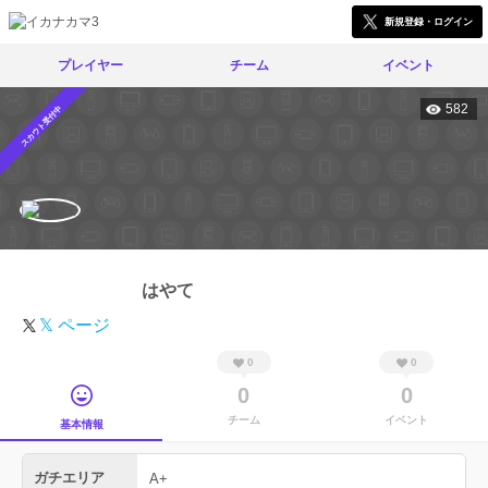
新規登録・ログイン
プレイヤー
チーム
イベント
582
スカウト受付中
はやて
𝕏 ページ
0
0
0
0
チーム
イベント
基本情報
ガチエリア
A+