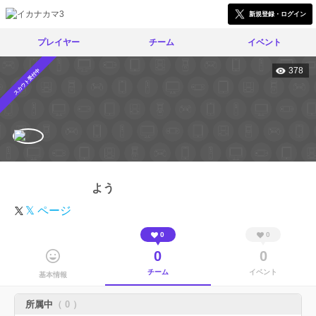
新規登録・ログイン
プレイヤー
チーム
イベント
378
スカウト受付中
よう
𝕏 ページ
0
0
0
0
チーム
イベント
基本情報
所属中
（ 0 ）