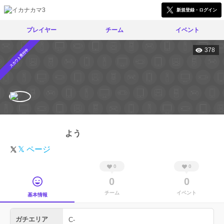
新規登録・ログイン
プレイヤー
チーム
イベント
378
スカウト受付中
よう
𝕏 ページ
0
0
0
0
チーム
イベント
基本情報
ガチエリア
C-