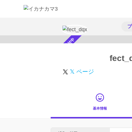
プ
スカウト受付中
fect_
𝕏 ページ
基本情報