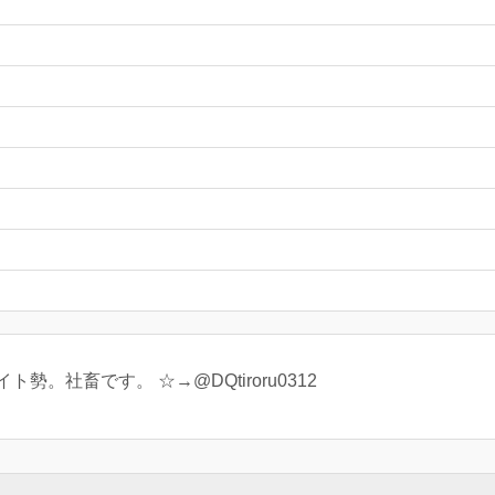
。社畜です。 ☆→@DQtiroru0312