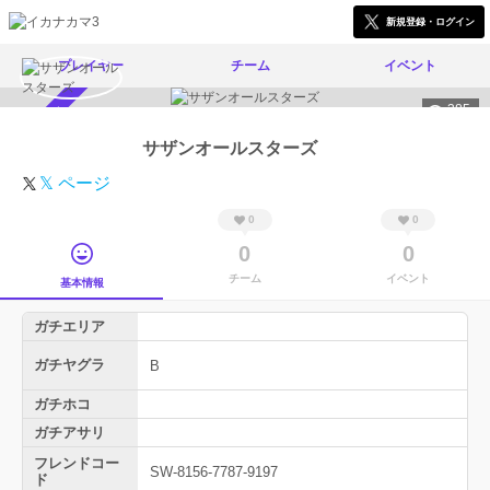
新規登録・ログイン
プレイヤー
チーム
イベント
385
スカウト受付中
サザンオールスターズ
𝕏 ページ
0
0
0
0
チーム
イベント
基本情報
ガチエリア
ガチヤグラ
B
ガチホコ
ガチアサリ
フレンドコー
SW-8156-7787-9197
ド