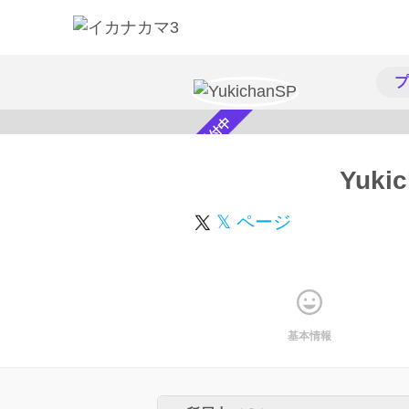
プ
スカウト受付中
Yuki
𝕏 ページ
基本情報