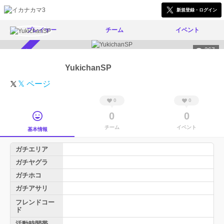
新規登録・ログイン
プレイヤー
チーム
イベント
367
スカウト受付中
YukichanSP
𝕏 ページ
0
0
0
0
チーム
イベント
基本情報
ガチエリア
ガチヤグラ
ガチホコ
ガチアサリ
フレンドコー
ド
活動時間帯