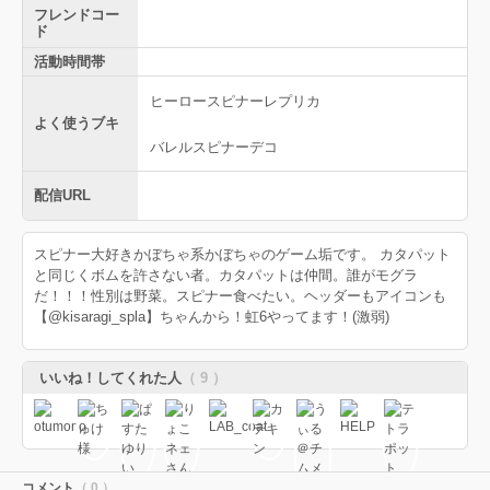
フレンドコー
ド
活動時間帯
ヒーロースピナーレプリカ
よく使うブキ
バレルスピナーデコ
配信URL
スピナー大好きかぼちゃ系かぼちゃのゲーム垢です。 カタパット
と同じくボムを許さない者。カタパットは仲間。誰がモグラ
だ！！！性別は野菜。スピナー食べたい。ヘッダーもアイコンも
【@kisaragi_spla】ちゃんから！虹6やってます！(激弱)
いいね！してくれた人
（ 9 ）
コメント
（ 0 ）