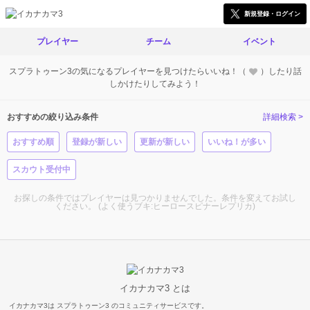
新規登録・ログイン
プレイヤー
チーム
イベント
スプラトゥーン3の気になるプレイヤーを見つけたらいいね！（
）したり話
しかけたりしてみよう！
おすすめの絞り込み条件
詳細検索 >
おすすめ順
登録が新しい
更新が新しい
いいね！が多い
スカウト受付中
お探しの条件ではプレイヤーは見つかりませんでした。条件を変えてお試し
ください。 (よく使うブキ:ヒーロースピナーレプリカ)
イカナカマ3 とは
イカナカマ3は スプラトゥーン3 のコミュニティサービスです。