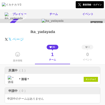
新規登録・ログイン
プレイヤー
チーム
イベント
516
スカウト受付中
ika_yadayada
𝕏 ページ
81
0
1
0
チーム
イベント
基本情報
所属中
（ 1 ）
＊酒場＊
エンジョイ
申請中
（ 0 ）
申請中のチームはありません