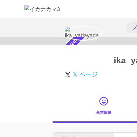
プ
スカウト受付中
ika_
𝕏 ページ
基本情報