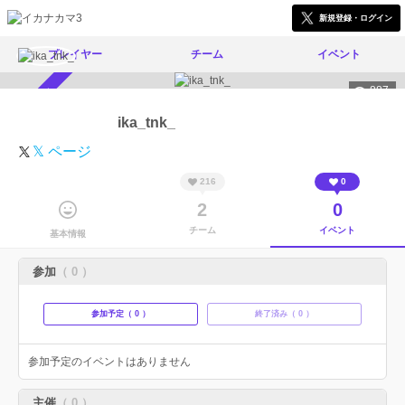
新規登録・ログイン
プレイヤー
チーム
イベント
887
スカウト受付中
ika_tnk_
𝕏 ページ
216
0
2
0
チーム
イベント
基本情報
参加
（ 0 ）
参加予定（ 0 ）
終了済み（ 0 ）
参加予定のイベントはありません
主催
（ 0 ）