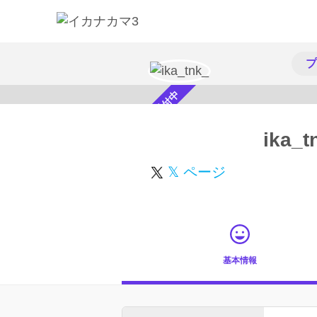
プ
スカウト受付中
ika_t
𝕏 ページ
基本情報