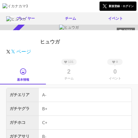
新規登録・ログイン
プレイヤー
チーム
イベント
1301
スカウト受付中
ヒュウガ
𝕏 ページ
131
0
2
0
チーム
イベント
基本情報
ガチエリア
A-
ガチヤグラ
B+
ガチホコ
C+
ガチアサリ
B-