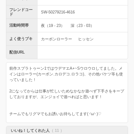
フレンドコー
SW-50279216-4616
ド
活動時間帯
夜（19 - 23）
深（23 - 03）
よく使うブキ
カーボンローラー
ヒッセン
配信URL
前作スプラトゥーン1ではウデマエA+~Sウロウロしてました。メ
インはローラー(カーボン.カロデコ.ロラコ)、その他バケツ等も使
っていました！
2になってからは仕事が忙しいためなかなか遊べず下手さをキープ
しておりますが、エンジョイで遊べればと思います！
チームでもリグマでもお誘いお待ちしてます( ◜ω◝ )♡
いいね！してくれた人
（ 11 ）