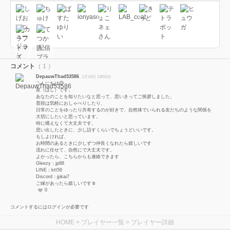
コメント
（ 1 ）
DepauwThad53586
1月16日 23時6分
こんにちは😊
星（ほし）です。
あなたのことを知りたいなと思って、思いきってご挨拶しました。
普段は気軽におしゃべりしたり、
日常のことをゆったり共有するのが好きで、自然体でいられる友だちのような関係を
大切にしたいと思っています。
特に構えなくて大丈夫です。
思い出したときに、少し話すくらいでちょうどいいです。
もしよければ、
お時間のあるときに少しずつ仲良くなれたら嬉しいです
流れに任せて、自然にで大丈夫です。
よかったら、こちらからも連絡できます
Gleezy：jp88
LINE：ktt56
Discord：jpkai7
ご縁があったら嬉しいです☺️
0
コメントするにはログインが必要です
HOME
>
プレイヤー一覧
> プレイヤー詳細